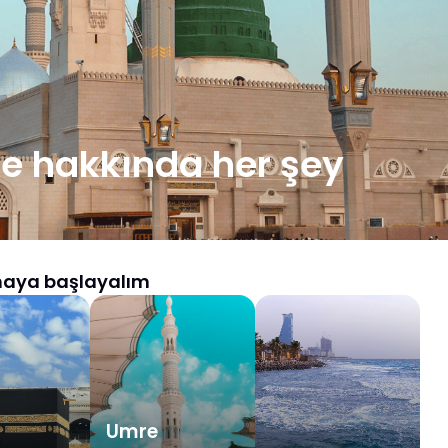
e hakkında her şey
aya başlayalım
Umre