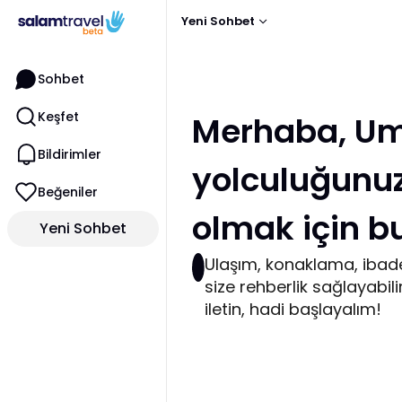
Yeni Sohbet
Sohbet
Keşfet
Merhaba, U
Bildirimler
yolculuğunu
Beğeniler
olmak için 
Yeni Sohbet
Ulaşım, konaklama, ibade
size rehberlik sağlayabili
iletin, hadi başlayalım!