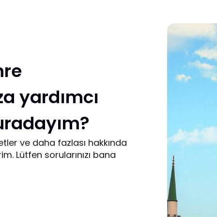
mre
za yardımcı
buradayım
?
tler ve daha fazlası hakkında
rim. Lütfen sorularınızı bana