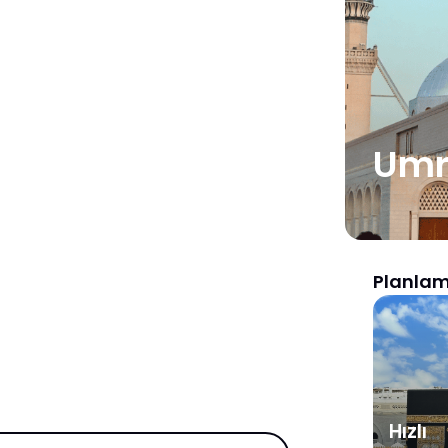
Umr
Planlam
Hızlı