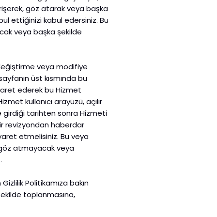
erişerek, göz atarak veya başka
l ettiğinizi kabul edersiniz. Bu
acak veya başka şekilde
 değiştirme veya modifiye
 sayfanın üst kısmında bu
ziyaret ederek bu Hizmet
Hizmet kullanıcı arayüzü, açılır
e girdiği tarihten sonra Hizmeti
bir revizyondan haberdar
aret etmelisiniz. Bu veya
, göz atmayacak veya
.
n Gizlilik Politikamıza bakın
ği şekilde toplanmasına,