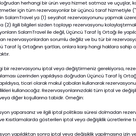
oğrudan herhangi bir ürün veya hizmet satmaz ve uçuşlar, kon
hizmetler için tüm rezervasyonlar bir üçüncü taraf hizmetiyle (
için SalamTravel ya (1) seyahat rezervasyonunu yapmak üze
 (2) ilgili bilgileri sizden toplayıp rezervasyonu kolaylaştırm
onların SalamTravel ile değil, Üçüncü Taraf İş Ortağı ile yapıl
an rezervasyonlardan sorumlu değiliz ve bu tür bir rezervasyonla
Taraf İş Ortağının şartları, onlara karşı hangi haklara sahip 
ktır.
angi bir rezervasyonu iptal veya değiştirmeniz gerekiyorsa, re
laması üzerinden yapıldıysa doğrudan Üçüncü Taraf İş Ortağıy
ıldıysa, ticari olarak makul çabaları kullanarak rezervasyon
kleri kullanacağız. Rezervasyonlarınızdaki tüm iptal ve değişikli
 veya diğer koşullarına tabidir. Örneğin:
yon yaparsanız ve ilgili iptal politikası süresi dolmadan re
 ve Kısıtlamalarda gösterilen iptal veya değişiklik ücretlerine tab
syon yapıldıktan sonra iptal veya değişiklik yapılmasına izin 