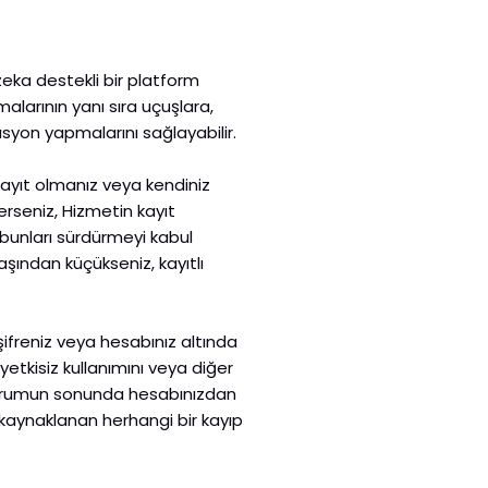
zeka destekli bir platform
alarının yanı sıra uçuşlara,
asyon yapmalarını sağlayabilir.
 kayıt olmanız veya kendiniz
erseniz, Hizmetin kayıt
 bunları sürdürmeyi kabul
8 yaşından küçükseniz, kayıtlı
 şifreniz veya hesabınız altında
tkisiz kullanımını veya diğer
 oturumun sonunda hesabınızdan
kaynaklanan herhangi bir kayıp