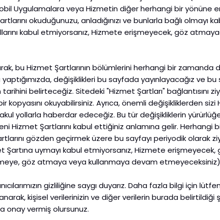
 Mobil Uygulamalara veya Hizmetin diğer herhangi bir yönüne 
rtlarını okuduğunuzu, anladığınızı ve bunlarla bağlı olmayı kabu
şullarını kabul etmiyorsanız, Hizmete erişmeyecek, göz atmay
olarak, bu Hizmet Şartlarının bölümlerini herhangi bir zamanda
u yaptığımızda, değişiklikleri bu sayfada yayınlayacağız ve bu
 tarihini belirteceğiz. Sitedeki "Hizmet Şartları" bağlantısını 
bir kopyasını okuyabilirsiniz. Ayrıca, önemli değişikliklerden sizi 
kul yollarla haberdar edeceğiz. Bu tür değişikliklerin yürürlüğ
 Hizmet Şartlarını kabul ettiğiniz anlamına gelir. Herhangi 
tlarını gözden geçirmek üzere bu sayfayı periyodik olarak ziy
met Şartına uymayı kabul etmiyorsanız, Hizmete erişmeyecek
işmeye, göz atmaya veya kullanmaya devam etmeyeceksiniz)
nıcılarımızın gizliliğine saygı duyarız. Daha fazla bilgi için lütfe
ullanarak, kişisel verilerinizin ve diğer verilerin burada belirtildi
na onay vermiş olursunuz.