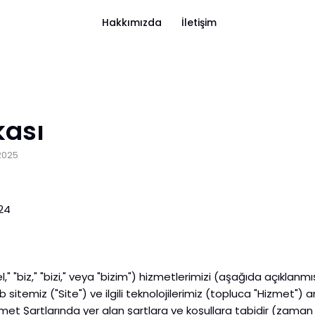
Hakkımızda
İletişim
ikası
 2025
024
 "biz," "bizi," veya "bizim") hizmetlerimizi (aşağıda açıklanmıştır
itemiz ("Site") ve ilgili teknolojilerimiz (topluca "Hizmet") ar
zmet Şartlarında yer alan şartlara ve koşullara tabidir (zaman z