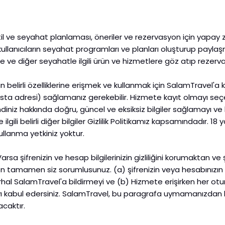
il ve seyahat planlaması, öneriler ve rezervasyon için yapay 
kullanıcıların seyahat programları ve planları oluşturup paylaşm
e ve diğer seyahatle ilgili ürün ve hizmetlere göz atıp rezerv
in belirli özelliklerine erişmek ve kullanmak için SalamTravel'a
osta adresi) sağlamanız gerekebilir. Hizmete kayıt olmayı seç
diniz hakkında doğru, güncel ve eksiksiz bilgiler sağlamayı ve
le ilgili belirli diğer bilgiler Gizlilik Politikamız kapsamındadır. 1
ullanma yetkiniz yoktur.
arsa şifrenizin ve hesap bilgilerinizin gizliliğini korumaktan ve
 tamamen siz sorumlusunuz. (a) şifrenizin veya hesabınızın ye
 derhal SalamTravel'a bildirmeyi ve (b) Hizmete erişirken her
yı kabul edersiniz. SalamTravel, bu paragrafa uymamanızdan 
caktır.