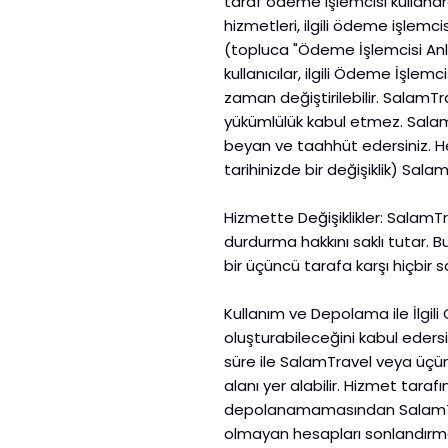
taraf ödeme işlemcisi kullana
hizmetleri, ilgili ödeme işlemcis
(topluca "Ödeme İşlemcisi Anla
kullanıcılar, ilgili Ödeme İşle
zaman değiştirilebilir. SalamT
yükümlülük kabul etmez. SalamT
beyan ve taahhüt edersiniz. He
tarihinizde bir değişiklik) Sala
Hizmette Değişiklikler: SalamT
durdurma hakkını saklı tutar. 
bir üçüncü tarafa karşı hiçbir
Kullanım ve Depolama ile İlgili
oluşturabileceğini kabul eders
süre ile SalamTravel veya üçü
alanı yer alabilir. Hizmet tara
depolanamamasından SalamTrave
olmayan hesapları sonlandırma 