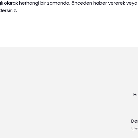
e bağlı olarak herhangi bir zamanda, önceden haber vererek vey
ersiniz.
Hı
De
Um