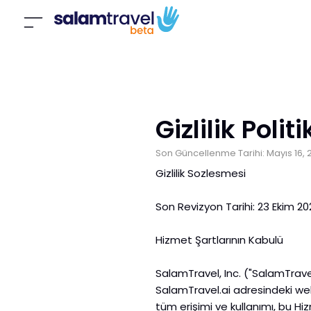
Gizlilik Polit
Son Güncellenme Tarihi:
Mayıs 16,
Gizlilik Sozlesmesi
Son Revizyon Tarihi: 23 Ekim 2
Hizmet Şartlarının Kabulü
SalamTravel, Inc. ("SalamTravel,"
SalamTravel.ai adresindeki web s
tüm erişimi ve kullanımı, bu Hi