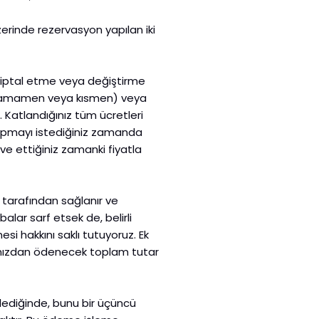
üzerinde rezervasyon yapılan iki
nu iptal etme veya değiştirme
z (tamamen veya kısmen) veya
ir. Katlandığınız tüm ücretleri
 yapmayı istediğiniz zamanda
erve ettiğiniz zamanki fiyatla
 tarafından sağlanır ve
alar sarf etsek de, belirli
si hakkını saklı tutuyoruz. Ek
afınızdan ödenecek toplam tutar
lediğinde, bunu bir üçüncü