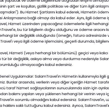
rak yapacak ve ödeme bilgilerinize doğrudan erişimi olmayac
inin şart ve koşulları, gizlilik politikası ve diğer tüm ilgili anl
şmaları"). Bu Hizmet Şartlarını kabul ederek, Hizmetin ödeme
mcisi Anlaşmasına bağlı olmayı da kabul eder. Aynı, ilgili ödem
ravel, Hizmet üzerinden yapacağınız ödemelerle ilgili herhangi
ravel'e, bu tür bilgilerin doğru olduğunu ve ödeme aracını k
rhangi bir değişiklik olduğunda (örneğin, fatura adresinizde 
mTravel'ı veya ilgili ödeme işlemcisini, geçerli durumda, bilgile
ravel, Hizmeti (veya herhangi bir bölümünü) geçici veya kalıc
Bu tür bir değişiklik, askıya alma veya durdurma nedeniyle Sal
 sorumluluğu olmayacağını kabul edersiniz.
 Genel Uygulamalar: SalamTravel'ın Hizmetin kullanımıyla ilgili 
iniz. Bunlar arasında, verilerin veya diğer içeriğin Hizmet t
ncü taraf hizmet sağlayıcılarının sunucularında sizin için a
fından bakımı yapılan veya yüklenen herhangi bir verinin veya i
l'ın sorumlu olmadığını kabul edersiniz. SalamTravel'ın, uz
hakkını saklı tuttuğunu kabul edersiniz. Ayrıca, SalamTravel