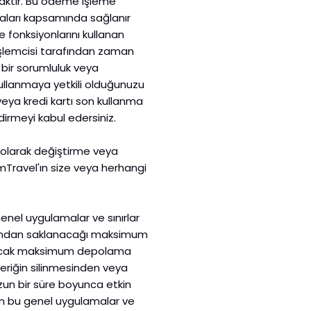
aktır. Bu ödeme işleme
aşmaları kapsamında sağlanır
 fonksiyonlarını kullanan
e işlemcisi tarafından zaman
 bir sorumluluk veya
ullanmaya yetkili olduğunuzu
veya kredi kartı son kullanma
ndirmeyi kabul edersiniz.
ı olarak değiştirme veya
amTravel'ın size veya herhangi
genel uygulamalar ve sınırlar
arafından saklanacağı maksimum
yrılacak maksimum depolama
çeriğin silinmesinden veya
un bir süre boyunca etkin
'ın bu genel uygulamalar ve