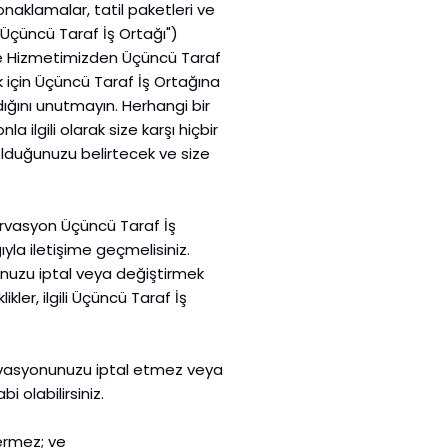
aklamalar, tatil paketleri ve
"Üçüncü Taraf İş Ortağı")
re Hizmetimizden Üçüncü Taraf
ak için Üçüncü Taraf İş Ortağına
dığını unutmayın. Herhangi bir
 ilgili olarak size karşı hiçbir
olduğunuzu belirtecek ve size
zervasyon Üçüncü Taraf İş
la iletişime geçmelisiniz.
unuzu iptal veya değiştirmek
kler, ilgili Üçüncü Taraf İş
zervasyonunuzu iptal etmez veya
i olabilirsiniz.
vermez; ve