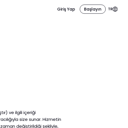
Giriş Yap
Başlayın
TR
) ve ilgili içeriği
acılığıyla size sunar. Hizmetin
aman değiştirildiği şekliyle,