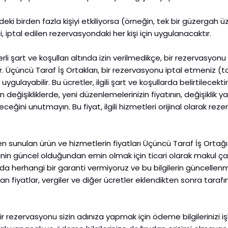
ndeki birden fazla kişiyi etkiliyorsa (örneğin, tek bir güzergah 
reti, iptal edilen rezervasyondaki her kişi için uygulanacaktır.
li şart ve koşulları altında izin verilmedikçe, bir rezervasyo
ur. Üçüncü Taraf İş Ortakları, bir rezervasyonu iptal etmeni
uygulayabilir. Bu ücretler, ilgili şart ve koşullarda belirtilecekt
 değişikliklerde, yeni düzenlemelerinizin fiyatının, değişiklik
eceğini unutmayın. Bu fiyat, ilgili hizmetleri orijinal olarak rez
n sunulan ürün ve hizmetlerin fiyatları Üçüncü Taraf İş Ortağı
lerinin güncel olduğundan emin olmak için ticari olarak makul çab
a herhangi bir garanti vermiyoruz ve bu bilgilerin güncellenme
an fiyatlar, vergiler ve diğer ücretler eklendikten sonra tar
rezervasyonu sizin adınıza yapmak için ödeme bilgilerinizi iş