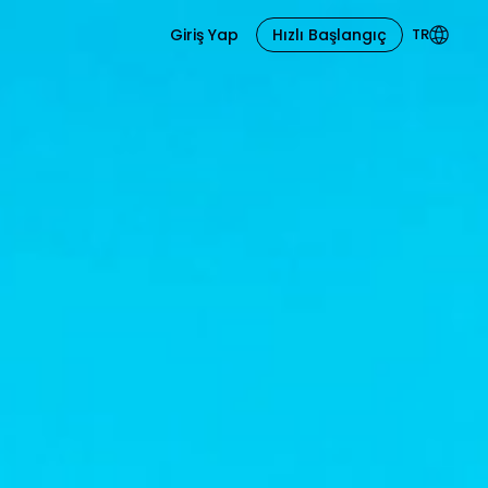
Giriş Yap
Hızlı Başlangıç
TR