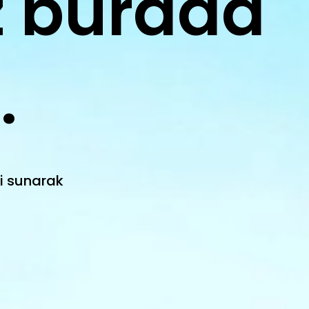
 burada
.
i sunarak